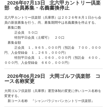
2026年07月13日 北六甲カントリー倶楽
部 会員募集・名義書換停止
北六甲カントリー倶楽部（兵庫県）は２０２６年８月１日から会
員の新規募集を行う。尚、募集期間中は名義書換を停止する。
募集口数
正会員 ５０口
特別平日会員（土曜可） ２０口
募集金額
正会員 １，９６５，０００円（預託金 ７００，０００
円、入会登録金 １，２６５，０００円）
特別平日会員 １．０６０，０００円（預託金 ４００，
０００円、入会登録金 ６６０，０００円）
2026年06月29日 大岡ゴルフ倶楽部 コ
ース名称変更
大岡ゴルフ倶楽部（兵庫県）運営体制の変更に伴いコース名称を
変更する。
新コース名称 『シャンバラジャパンカントリー倶楽部』